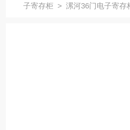
子寄存柜
> 漯河36门电子寄存