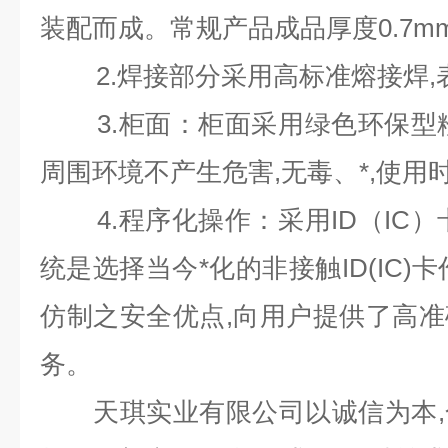
装配而成。常规产品成品厚度
0.7m
2.
焊接部分采用高标准熔接焊
,
3.
柜面：柜面采用绿色环保型
周围环境不产生危害
,
无毒、*
,
使用
4.
程序化操作：采用
ID
（
IC
）
统是选择当今*化的非接触
ID(IC)
卡
仿制之安全优点
,
向用户提供了高准
务。
天琪实业有限公司以诚信为本
,